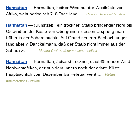
Harmattan
— Harmattan, heißer Wind auf der Westküste von
Afrika, weht periodisch 7–8 Tage lang …
Pierer's Universal-Lexikon
Harmattan
— (Dunstzeit), ein trockner, Staub bringender Nord bis
Ostwind an der Küste von Oberguinea, dessen Ursprung man
früher in der Sahara suchte. Auf Grund neuerer Beobachtungen
fand aber v. Danckelmann, daß der Staub nicht immer aus der
Sahara zu… …
Meyers Großes Konversations-Lexikon
Harmattan
— Harmattan, äußerst trockner, staubführender Wind
Nordwestafrikas, der aus dem Innern nach der atlant. Küste
hauptsächlich vom Dezember bis Februar weht …
Kleines
Konversations-Lexikon