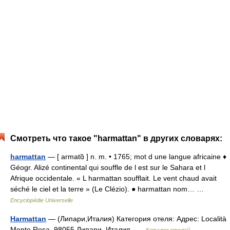
Смотреть что такое "harmattan" в других словарях:
harmattan
— [ armatɑ̃ ] n. m. • 1765; mot d une langue africaine ♦
Géogr. Alizé continental qui souffle de l est sur le Sahara et l
Afrique occidentale. « L harmattan soufflait. Le vent chaud avait
séché le ciel et la terre » (Le Clézio). ● harmattan nom… …
Encyclopédie Universelle
Harmattan
— (Липари,Италия) Категория отеля: Адрес: Località
Monte Rosa, 98055 Липари, Италия …