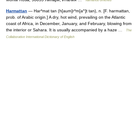
Каталог отелей
Harmattan
— Har*mat tan (h[aum]r*m[a^]t tan), n. [F. harmattan,
prob. of Arabic origin.] A dry, hot wind, prevailing on the Atlantic
coast of Africa, in December, January, and February, blowing from
the interior or Sahara. It is usually accompanied by a haze …
The
Collaborative International Dictionary of English