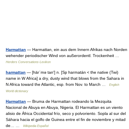
Harmattan
— Harmattan, ein aus dem Innern Afrikas nach Norden
wehender periodischer Wind von außerordentl. Trockenheit …
Herders Conversations-Lexikon
harmattan
— [här΄mə tan′] n. [Sp harmatán < the native (Twi)
name in W Africa] a dry, dusty wind that blows from the Sahara in
N Africa toward the Atlantic, esp. from Nov. to March …
English
World dictionary
Harmattan
— Bruma de Harmattan rodeando la Mezquita
Nacional de Abuya en Abuya, Nigeria. El Harmattan es un viento
alisio de África Occidental frío, seco y polvoriento. Sopla al sur del
Sáhara hacia el golfo de Guinea entre el fin de noviembre y mitad
de… …
Wikipedia Español