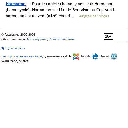
Harmattan
— Pour les articles homonymes, voir Harmattan
(homonymie). Harmattan sur l île de Boa Vista au Cap Vert L
harmattan est un vent (alizé) chaud …
Wikipédia en Français
© Академик, 2000-2026
18+
Обратная связь:
Техподдержка
,
Реклама на сайте
👣 Путешествия
Экспорт словарей на сайты
, сделанные на PHP,
Joomla,
Drupal,
WordPress, MODx.